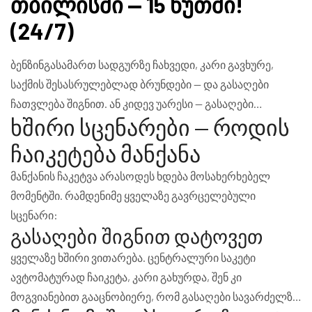
თბილისში — 15 წუთში!
(24/7)
ბენზინგასამართ სადგურზე ჩახვედი, კარი გავხურე,
საქმის შესასრულებლად ბრუნდები — და გასაღები
ჩათვლება შიგნით. ან კიდევ უარესი — გასაღები
ხშირი სცენარები — როდის
საერთოდ დაიკარგა და ხელის მისაწვდომი ასლი არ
გაქვს.
Solomaster
-მა ეს ვითარება ათასობჯერ ნახა —
ჩაიკეტება მანქანა
გვირეკავთ
597 60 60 00
-ზე და 15 წუთში ჩვენი მასტერი
მანქანის ჩაკეტვა არასოდეს ხდება მოსახერხებელ
თბილისის ნებისმიერ წერტილზე მოგწვდებათ. ვაღებთ
მომენტში. რამდენიმე ყველაზე გავრცელებული
ნებისმიერი ბრენდის და მოდელის მანქანის კარს —
სცენარი:
Toyota, Hyundai, Kia, BMW, Mercedes, Audi, Volkswagen,
გასაღები შიგნით დატოვეთ
Honda, Nissan, Ford, Lada, Lexus, Chevrolet —
ყველაზე ხშირი ვითარება. ცენტრალური საკეტი
დაუზიანებლად
, 24 საათი დღე-ღამეში, 7 დღე კვირაში.
ავტომატურად ჩაიკეტა, კარი გახურდა, შენ კი
მოგვიანებით გააცნობიერე, რომ გასაღები სავარძელზე