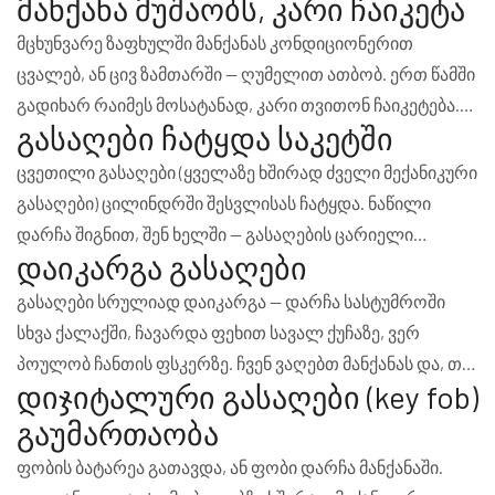
მანქანა მუშაობს, კარი ჩაიკეტა
ან კონსოლზე დარჩა. ხშირად ეს ხდება ბავშვის ბაღში
მისვლისას, საწვავის გაშვების მომენტში, ან საყიდლების
მცხუნვარე ზაფხულში მანქანას კონდიციონერით
ცენტრში შესვლისას.
ცვალებ, ან ცივ ზამთარში — ღუმელით ათბობ. ერთ წამში
გადიხარ რაიმეს მოსატანად, კარი თვითონ ჩაიკეტება.
გასაღები ჩატყდა საკეტში
შედეგი — შენ გარეთ, მანქანა ჩართული, ბენზინი იწვის.
ეს ის შემთხვევაა, როცა სწრაფი რეაგირება
ცვეთილი გასაღები (ყველაზე ხშირად ძველი მექანიკური
მნიშვნელოვანია.
გასაღები) ცილინდრში შესვლისას ჩატყდა. ნაწილი
დარჩა შიგნით, შენ ხელში — გასაღების ცარიელი
დაიკარგა გასაღები
ნახევარი. ნუ ცადეთ თვითონ ამოღება — სპეციალური
ხელსაწყოებით ეს უფრო სწრაფად კეთდება და
გასაღები სრულიად დაიკარგა — დარჩა სასტუმროში
ცილინდრიც უვნებელი რჩება.
სხვა ქალაქში, ჩავარდა ფეხით სავალ ქუჩაზე, ვერ
პოულობ ჩანთის ფსკერზე. ჩვენ ვაღებთ მანქანას და, თუ
დიჯიტალური გასაღები (key fob)
საჭიროა, ვცვლით ცილინდრს უსაფრთხოების მიზნით.
გაუმართაობა
ფობის ბატარეა გათავდა, ან ფობი დარჩა მანქანაში.